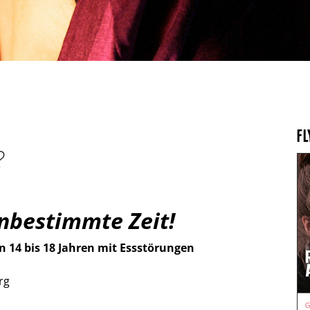
FL
?
unbestimmte Zeit!
 14 bis 18 Jahren mit Essstörungen
rg