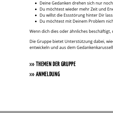
Deine Gedanken drehen sich nur noch
Du möchtest wieder mehr Zeit und En
Du willst die Essstörung hinter Dir las
Du möchtest mit Deinem Problem nicht 
Wenn dich dies oder ähnliches beschäftigt, d
Die Gruppe bietet Unterstützung dabei, w
entwickeln und aus dem Gedankenkarussell
THEMEN DER GRUPPE
ANMELDUNG